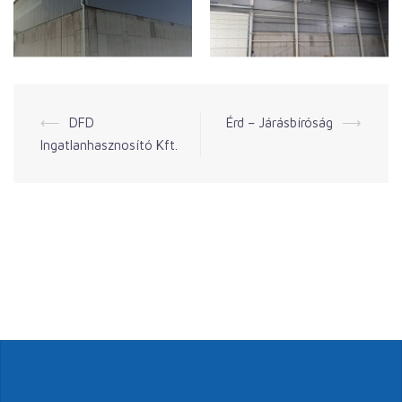
Post
⟵
DFD
Érd – Járásbíróság
⟶
Ingatlanhasznosító Kft.
navigation